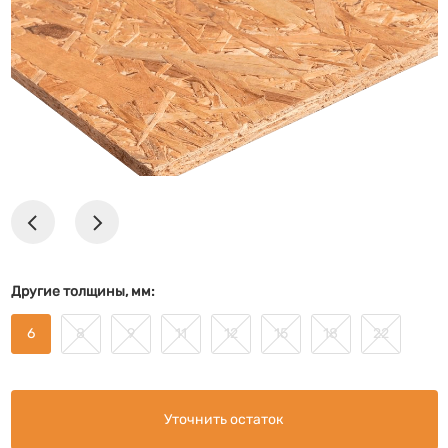
Другие толщины, мм:
6
8
9
11
12
15
18
22
Уточнить остаток