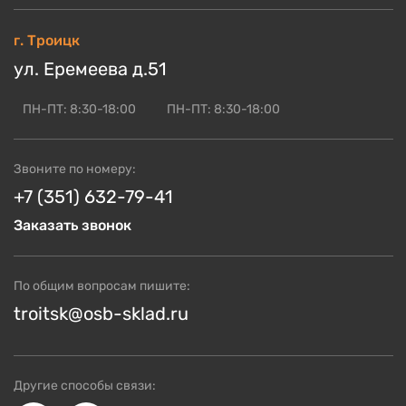
Цены
г. Троицк
Кто мы?
ул. Еремеева д.51
Скидки и акции
Доставка и оплата
ПН-ПТ: 8:30-18:00
ПН-ПТ: 8:30-18:00
Блог по OSB
ОСБ оптом
Звоните по номеру:
Контакты
+7 (351) 632-79-41
Заказать звонок
По общим вопросам пишите:
troitsk@osb-sklad.ru
Другие способы связи: