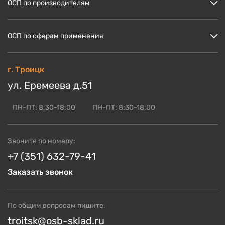
ОСП по производителям
Кто мы?
Скидки и акции
ОСП Кроношпан
ОСП по сферам применения
Доставка и оплата
ОСП Ультралам
Блог по OSB
ОСП НЛК
ОСП для пола
г. Троицк
ОСБ оптом
ОСП Калевала
ОСП для стен
ул. Еремеева д.51
Контакты
Смотреть ещё
ОСП для кровли
ОСП для СИП панелей
ПН-ПТ: 8:30-18:00
ПН-ПТ: 8:30-18:00
Смотреть ещё
Звоните по номеру:
+7 (351) 632-79-41
Заказать звонок
По общим вопросам пишите:
troitsk@osb-sklad.ru